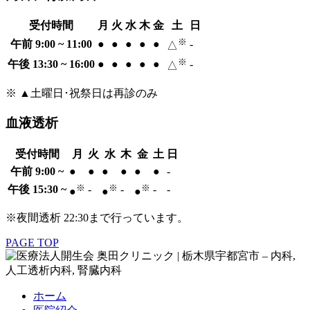
受付時間
月
火
水
木
金
土
日
※
午前 9:00 ~ 11:00
●
●
●
●
●
-
△
※
午後 13:30 ~ 16:00
●
●
●
●
●
-
△
※ ▲土曜日･祝祭日は再診のみ
血液透析
受付時間
月
火
水
木
金
土
日
午前 9:00 ~
●
●
●
●
●
●
-
※
※
※
午後 15:30 ~
-
-
-
-
●
●
●
※夜間透析 22:30まで行っています。
PAGE TOP
ホーム