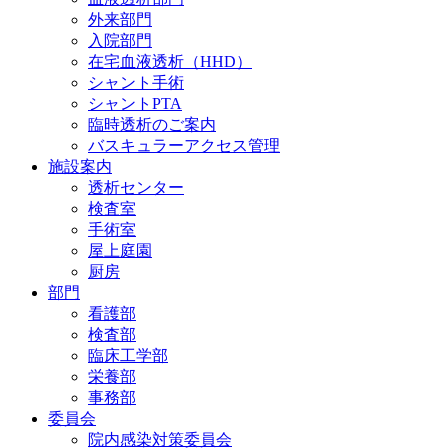
外来部門
入院部門
在宅血液透析（HHD）
シャント手術
シャントPTA
臨時透析のご案内
バスキュラーアクセス管理
施設案内
透析センター
検査室
手術室
屋上庭園
厨房
部門
看護部
検査部
臨床工学部
栄養部
事務部
委員会
院内感染対策委員会