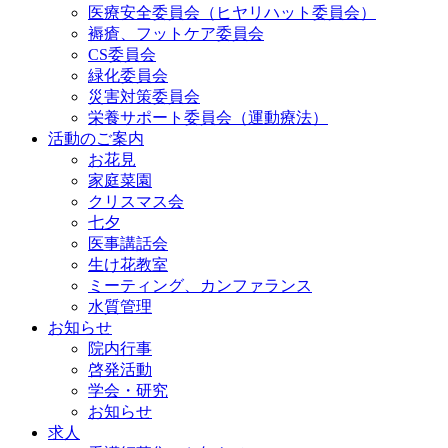
医療安全委員会（ヒヤリハット委員会）
褥瘡、フットケア委員会
CS委員会
緑化委員会
災害対策委員会
栄養サポート委員会（運動療法）
活動のご案内
お花見
家庭菜園
クリスマス会
七夕
医事講話会
生け花教室
ミーティング、カンファランス
水質管理
お知らせ
院内行事
啓発活動
学会・研究
お知らせ
求人