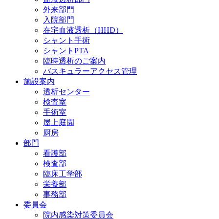
外来部門
入院部門
在宅血液透析（HHD）
シャント手術
シャントPTA
臨時透析のご案内
バスキュラーアクセス管理
施設案内
透析センター
検査室
手術室
屋上庭園
厨房
部門
看護部
検査部
臨床工学部
栄養部
事務部
委員会
院内感染対策委員会