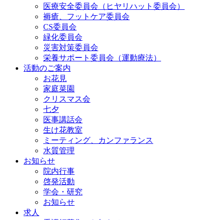
医療安全委員会（ヒヤリハット委員会）
褥瘡、フットケア委員会
CS委員会
緑化委員会
災害対策委員会
栄養サポート委員会（運動療法）
活動のご案内
お花見
家庭菜園
クリスマス会
七夕
医事講話会
生け花教室
ミーティング、カンファランス
水質管理
お知らせ
院内行事
啓発活動
学会・研究
お知らせ
求人