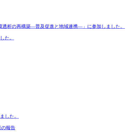
膜透析の再構築―普及促進と地域連携―」に参加しました。
ました。
ました。
果の報告