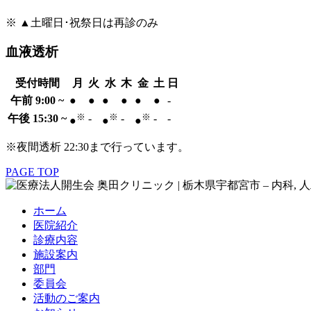
※ ▲土曜日･祝祭日は再診のみ
血液透析
受付時間
月
火
水
木
金
土
日
午前 9:00 ~
●
●
●
●
●
●
-
※
※
※
午後 15:30 ~
-
-
-
-
●
●
●
※夜間透析 22:30まで行っています。
PAGE TOP
ホーム
医院紹介
診療内容
施設案内
部門
委員会
活動のご案内