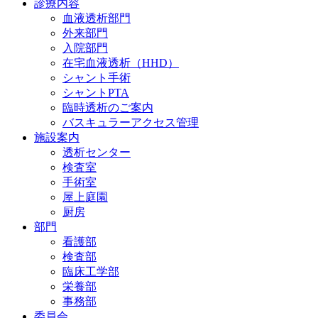
診療内容
血液透析部門
外来部門
入院部門
在宅血液透析（HHD）
シャント手術
シャントPTA
臨時透析のご案内
バスキュラーアクセス管理
施設案内
透析センター
検査室
手術室
屋上庭園
厨房
部門
看護部
検査部
臨床工学部
栄養部
事務部
委員会