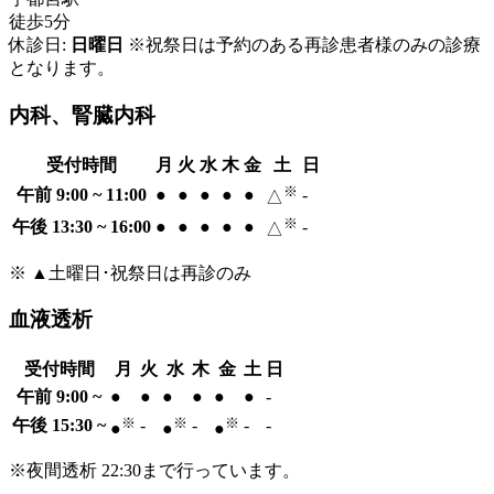
徒歩5分
休診日:
日曜日
※祝祭日は予約のある再診患者様のみの診療
となります。
内科、腎臓内科
受付時間
月
火
水
木
金
土
日
※
午前 9:00 ~ 11:00
●
●
●
●
●
-
△
※
午後 13:30 ~ 16:00
●
●
●
●
●
-
△
※ ▲土曜日･祝祭日は再診のみ
血液透析
受付時間
月
火
水
木
金
土
日
午前 9:00 ~
●
●
●
●
●
●
-
※
※
※
午後 15:30 ~
-
-
-
-
●
●
●
※夜間透析 22:30まで行っています。