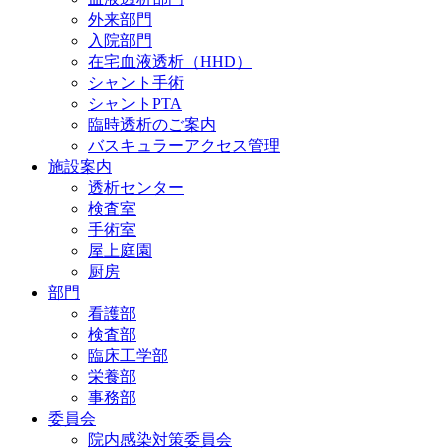
外来部門
入院部門
在宅血液透析（HHD）
シャント手術
シャントPTA
臨時透析のご案内
バスキュラーアクセス管理
施設案内
透析センター
検査室
手術室
屋上庭園
厨房
部門
看護部
検査部
臨床工学部
栄養部
事務部
委員会
院内感染対策委員会