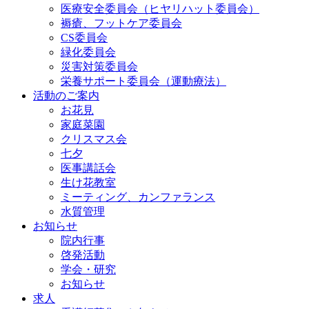
医療安全委員会（ヒヤリハット委員会）
褥瘡、フットケア委員会
CS委員会
緑化委員会
災害対策委員会
栄養サポート委員会（運動療法）
活動のご案内
お花見
家庭菜園
クリスマス会
七夕
医事講話会
生け花教室
ミーティング、カンファランス
水質管理
お知らせ
院内行事
啓発活動
学会・研究
お知らせ
求人