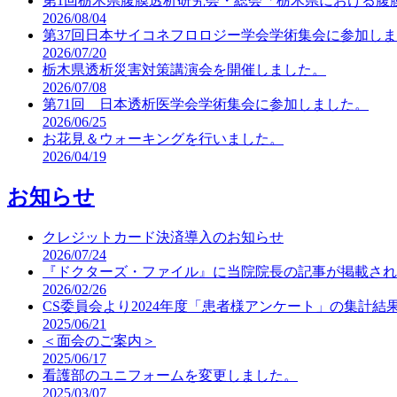
第1回栃木県腹膜透析研究会・総会「栃木県における腹
2026/08/04
第37回日本サイコネフロロジー学会学術集会に参加し
2026/07/20
栃木県透析災害対策講演会を開催しました。
2026/07/08
第71回 日本透析医学会学術集会に参加しました。
2026/06/25
お花見＆ウォーキングを行いました。
2026/04/19
お知らせ
クレジットカード決済導入のお知らせ
2026/07/24
『ドクターズ・ファイル』に当院院長の記事が掲載され
2026/02/26
CS委員会より2024年度「患者様アンケート」の集計結
2025/06/21
＜面会のご案内＞
2025/06/17
看護部のユニフォームを変更しました。
2025/03/07