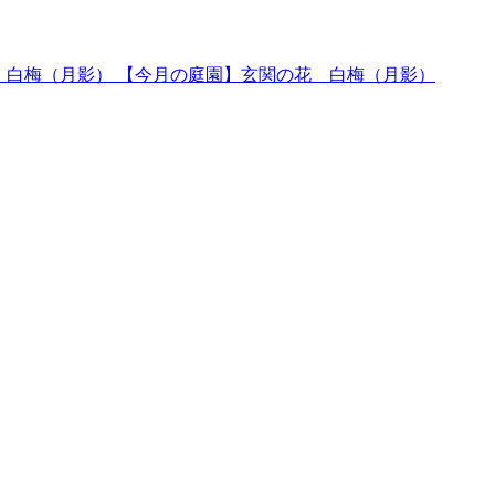
【今月の庭園】玄関の花 白梅（月影）