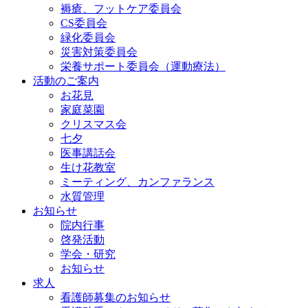
褥瘡、フットケア委員会
CS委員会
緑化委員会
災害対策委員会
栄養サポート委員会（運動療法）
活動のご案内
お花見
家庭菜園
クリスマス会
七夕
医事講話会
生け花教室
ミーティング、カンファランス
水質管理
お知らせ
院内行事
啓発活動
学会・研究
お知らせ
求人
看護師募集のお知らせ