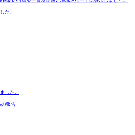
膜透析の再構築―普及促進と地域連携―」に参加しました。
ました。
ました。
果の報告