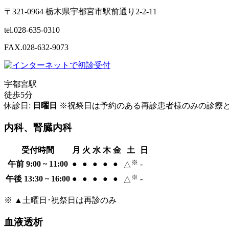
〒321-0964 栃木県宇都宮市駅前通り2-2-11
tel.028-635-0310
FAX.028-632-9073
宇都宮駅
徒歩5分
休診日:
日曜日
※祝祭日は予約のある再診患者様のみの診療
内科、腎臓内科
受付時間
月
火
水
木
金
土
日
※
午前 9:00 ~ 11:00
●
●
●
●
●
-
△
※
午後 13:30 ~ 16:00
●
●
●
●
●
-
△
※ ▲土曜日･祝祭日は再診のみ
血液透析