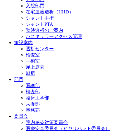
入院部門
在宅血液透析（HHD）
シャント手術
シャントPTA
臨時透析のご案内
バスキュラーアクセス管理
施設案内
透析センター
検査室
手術室
屋上庭園
厨房
部門
看護部
検査部
臨床工学部
栄養部
事務部
委員会
院内感染対策委員会
医療安全委員会（ヒヤリハット委員会）