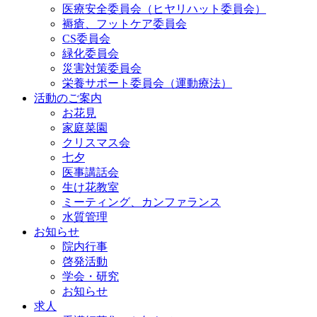
医療安全委員会（ヒヤリハット委員会）
褥瘡、フットケア委員会
CS委員会
緑化委員会
災害対策委員会
栄養サポート委員会（運動療法）
活動のご案内
お花見
家庭菜園
クリスマス会
七夕
医事講話会
生け花教室
ミーティング、カンファランス
水質管理
お知らせ
院内行事
啓発活動
学会・研究
お知らせ
求人