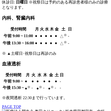
休診日:
日曜日
※祝祭日は予約のある再診患者様のみの診療
となります。
内科、腎臓内科
受付時間
月
火
水
木
金
土
日
※
午前 9:00 ~ 11:00
●
●
●
●
●
-
△
※
午後 13:30 ~ 16:00
●
●
●
●
●
-
△
※ ▲土曜日･祝祭日は再診のみ
血液透析
受付時間
月
火
水
木
金
土
日
午前 9:00 ~
●
●
●
●
●
●
-
※
※
※
午後 15:30 ~
-
-
-
-
●
●
●
※夜間透析 22:30まで行っています。
PAGE TOP