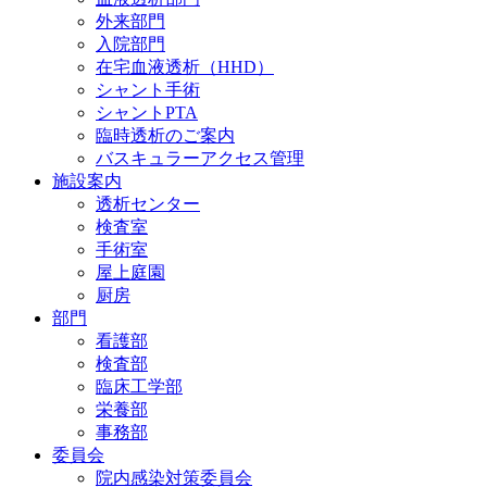
外来部門
入院部門
在宅血液透析（HHD）
シャント手術
シャントPTA
臨時透析のご案内
バスキュラーアクセス管理
施設案内
透析センター
検査室
手術室
屋上庭園
厨房
部門
看護部
検査部
臨床工学部
栄養部
事務部
委員会
院内感染対策委員会