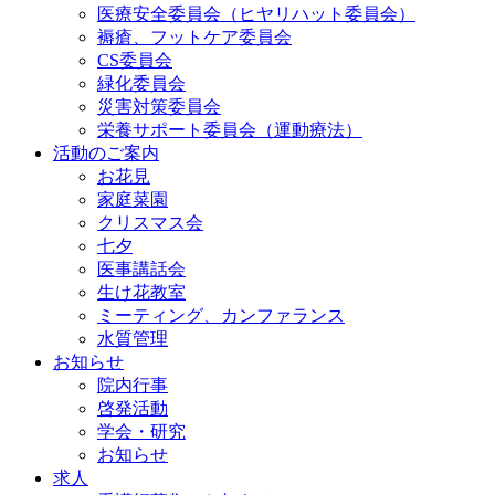
医療安全委員会（ヒヤリハット委員会）
褥瘡、フットケア委員会
CS委員会
緑化委員会
災害対策委員会
栄養サポート委員会（運動療法）
活動のご案内
お花見
家庭菜園
クリスマス会
七夕
医事講話会
生け花教室
ミーティング、カンファランス
水質管理
お知らせ
院内行事
啓発活動
学会・研究
お知らせ
求人