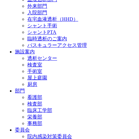
外来部門
入院部門
在宅血液透析（HHD）
シャント手術
シャントPTA
臨時透析のご案内
バスキュラーアクセス管理
施設案内
透析センター
検査室
手術室
屋上庭園
厨房
部門
看護部
検査部
臨床工学部
栄養部
事務部
委員会
院内感染対策委員会