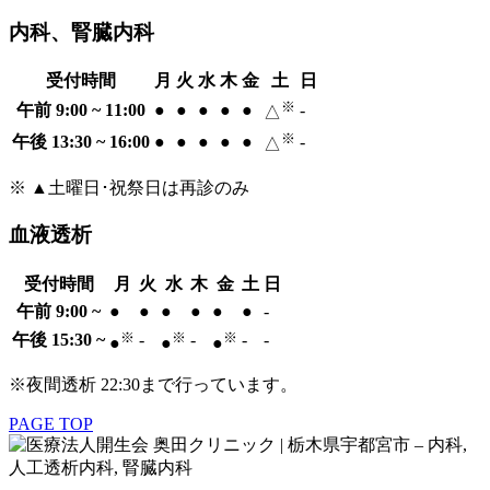
内科、腎臓内科
受付時間
月
火
水
木
金
土
日
※
午前 9:00 ~ 11:00
●
●
●
●
●
-
△
※
午後 13:30 ~ 16:00
●
●
●
●
●
-
△
※ ▲土曜日･祝祭日は再診のみ
血液透析
受付時間
月
火
水
木
金
土
日
午前 9:00 ~
●
●
●
●
●
●
-
※
※
※
午後 15:30 ~
-
-
-
-
●
●
●
※夜間透析 22:30まで行っています。
PAGE TOP