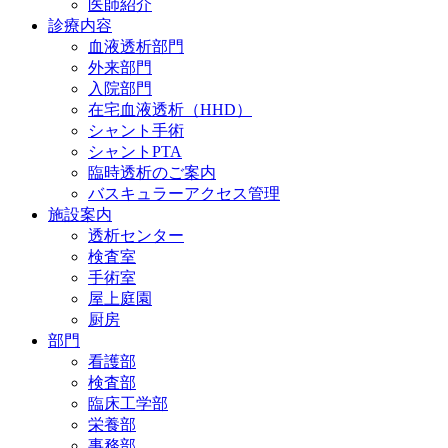
医師紹介
診療内容
血液透析部門
外来部門
入院部門
在宅血液透析（HHD）
シャント手術
シャントPTA
臨時透析のご案内
バスキュラーアクセス管理
施設案内
透析センター
検査室
手術室
屋上庭園
厨房
部門
看護部
検査部
臨床工学部
栄養部
事務部