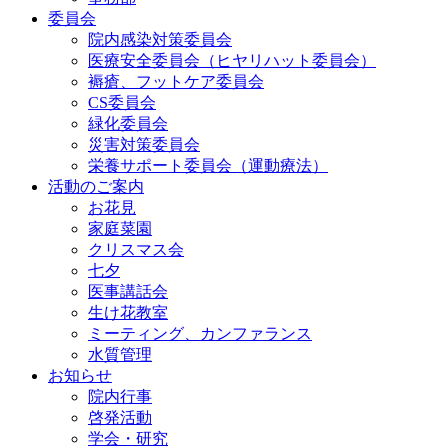
委員会
院内感染対策委員会
医療安全委員会（ヒヤリハット委員会）
褥瘡、フットケア委員会
CS委員会
緑化委員会
災害対策委員会
栄養サポート委員会（運動療法）
活動のご案内
お花見
家庭菜園
クリスマス会
七夕
医事講話会
生け花教室
ミーティング、カンファランス
水質管理
お知らせ
院内行事
啓発活動
学会・研究