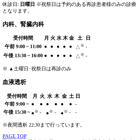
休診日:
日曜日
※祝祭日は予約のある再診患者様のみの診療
となります。
内科、腎臓内科
受付時間
月
火
水
木
金
土
日
※
午前 9:00 ~ 11:00
●
●
●
●
●
-
△
※
午後 13:30 ~ 16:00
●
●
●
●
●
-
△
※ ▲土曜日･祝祭日は再診のみ
血液透析
受付時間
月
火
水
木
金
土
日
午前 9:00 ~
●
●
●
●
●
●
-
※
※
※
午後 15:30 ~
-
-
-
-
●
●
●
※夜間透析 22:30まで行っています。
PAGE TOP