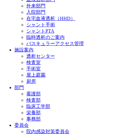
外来部門
入院部門
在宅血液透析（HHD）
シャント手術
シャントPTA
臨時透析のご案内
バスキュラーアクセス管理
施設案内
透析センター
検査室
手術室
屋上庭園
厨房
部門
看護部
検査部
臨床工学部
栄養部
事務部
委員会
院内感染対策委員会