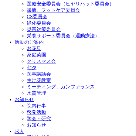
医療安全委員会（ヒヤリハット委員会）
褥瘡、フットケア委員会
CS委員会
緑化委員会
災害対策委員会
栄養サポート委員会（運動療法）
活動のご案内
お花見
家庭菜園
クリスマス会
七夕
医事講話会
生け花教室
ミーティング、カンファランス
水質管理
お知らせ
院内行事
啓発活動
学会・研究
お知らせ
求人