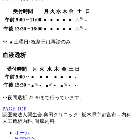
受付時間
月
火
水
木
金
土
日
※
午前 9:00 ~ 11:00
●
●
●
●
●
-
△
※
午後 13:30 ~ 16:00
●
●
●
●
●
-
△
※ ▲土曜日･祝祭日は再診のみ
血液透析
受付時間
月
火
水
木
金
土
日
午前 9:00 ~
●
●
●
●
●
●
-
※
※
※
午後 15:30 ~
-
-
-
-
●
●
●
※夜間透析 22:30まで行っています。
PAGE TOP
ホーム