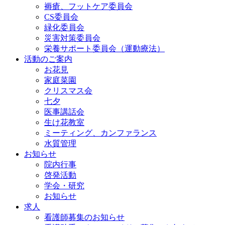
褥瘡、フットケア委員会
CS委員会
緑化委員会
災害対策委員会
栄養サポート委員会（運動療法）
活動のご案内
お花見
家庭菜園
クリスマス会
七夕
医事講話会
生け花教室
ミーティング、カンファランス
水質管理
お知らせ
院内行事
啓発活動
学会・研究
お知らせ
求人
看護師募集のお知らせ