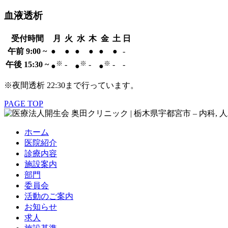
血液透析
受付時間
月
火
水
木
金
土
日
午前 9:00 ~
●
●
●
●
●
●
-
※
※
※
午後 15:30 ~
-
-
-
-
●
●
●
※夜間透析 22:30まで行っています。
PAGE TOP
ホーム
医院紹介
診療内容
施設案内
部門
委員会
活動のご案内
お知らせ
求人