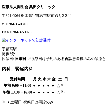
医療法人開生会 奥田クリニック
〒321-0964 栃木県宇都宮市駅前通り2-2-11
tel.028-635-0310
FAX.028-632-9073
宇都宮駅
徒歩5分
休診日:
日曜日
※祝祭日は予約のある再診患者様のみの診療
内科、腎臓内科
受付時間
月
火
水
木
金
土
日
※
午前 9:00 ~ 11:00
●
●
●
●
●
-
△
※
午後 13:30 ~ 16:00
●
●
●
●
●
-
△
※ ▲土曜日･祝祭日は再診のみ