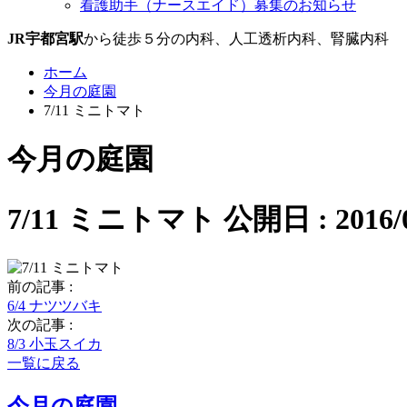
看護助手（ナースエイド）募集のお知らせ
JR宇都宮駅
から徒歩５分の内科、人工透析内科、腎臓内科
ホーム
今月の庭園
7/11 ミニトマト
今月の庭園
7/11 ミニトマト
公開日 : 2016/0
前の記事 :
6/4 ナツツバキ
次の記事 :
8/3 小玉スイカ
一覧に戻る
今月の庭園