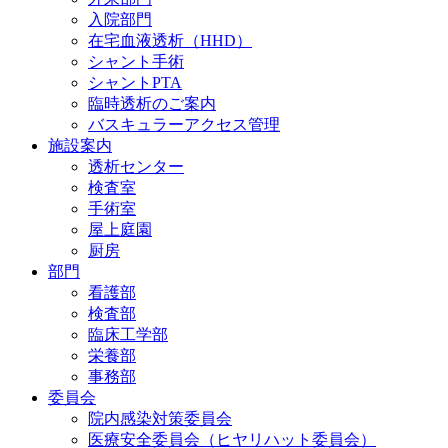
入院部門
在宅血液透析（HHD）
シャント手術
シャントPTA
臨時透析のご案内
バスキュラーアクセス管理
施設案内
透析センター
検査室
手術室
屋上庭園
厨房
部門
看護部
検査部
臨床工学部
栄養部
事務部
委員会
院内感染対策委員会
医療安全委員会（ヒヤリハット委員会）