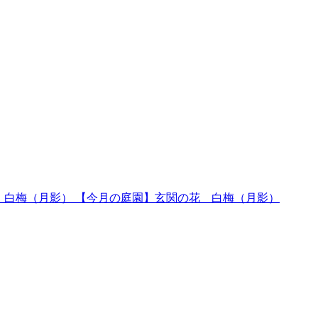
【今月の庭園】玄関の花 白梅（月影）