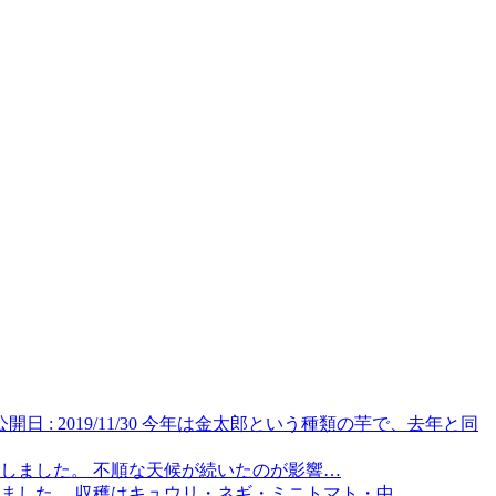
公開日 : 2019/11/30
今年は金太郎という種類の芋で、去年と同
しました。 不順な天候が続いたのが影響…
ました。 収穫はキュウリ・ネギ・ミニトマト・中…