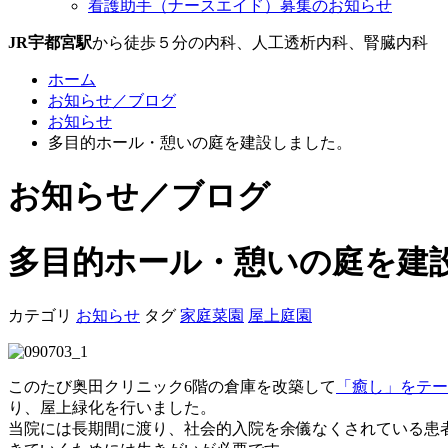
看護助手（ナースエイド）募集のお知らせ
JR宇都宮駅
から徒歩５分の内科、人工透析内科、腎臓内科
ホーム
お知らせ／ブログ
お知らせ
多目的ホール・憩いの庭を建設しました。
お知らせ／ブログ
多目的ホール・憩いの庭を建
カテゴリ
お知らせ
タグ
家庭菜園
屋上庭園
このたび奥田クリニック6階の倉庫を改築して
「癒し」をテー
り、屋上緑化を行いました。
当院には長期間に渡り、社会的入院を余儀なくされている患