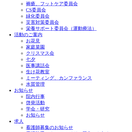
褥瘡、フットケア委員会
CS委員会
緑化委員会
災害対策委員会
栄養サポート委員会（運動療法）
活動のご案内
お花見
家庭菜園
クリスマス会
七夕
医事講話会
生け花教室
ミーティング、カンファランス
水質管理
お知らせ
院内行事
啓発活動
学会・研究
お知らせ
求人
看護師募集のお知らせ