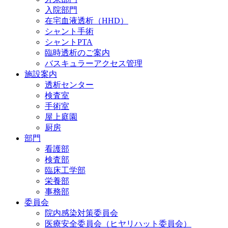
入院部門
在宅血液透析（HHD）
シャント手術
シャントPTA
臨時透析のご案内
バスキュラーアクセス管理
施設案内
透析センター
検査室
手術室
屋上庭園
厨房
部門
看護部
検査部
臨床工学部
栄養部
事務部
委員会
院内感染対策委員会
医療安全委員会（ヒヤリハット委員会）