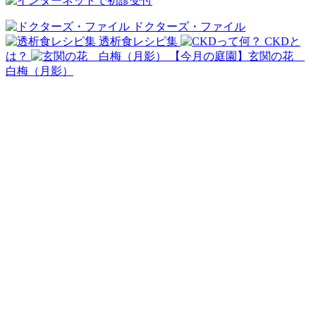
ドクターズ・ファイル
透析食レシピ集
CKDと
は？
【今月の庭園】玄関の花
白梅（月影）