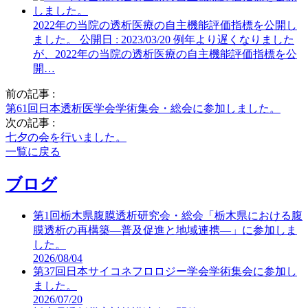
2022年の当院の透析医療の自主機能評価指標を公開し
ました。
公開日 : 2023/03/20
例年より遅くなりました
が、2022年の当院の透析医療の自主機能評価指標を公
開…
前の記事 :
第61回日本透析医学会学術集会・総会に参加しました。
次の記事 :
七夕の会を行いました。
一覧に戻る
ブログ
第1回栃木県腹膜透析研究会・総会「栃木県における腹
膜透析の再構築―普及促進と地域連携―」に参加しま
した。
2026/08/04
第37回日本サイコネフロロジー学会学術集会に参加し
ました。
2026/07/20