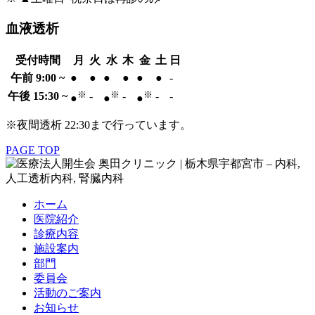
血液透析
受付時間
月
火
水
木
金
土
日
午前 9:00 ~
●
●
●
●
●
●
-
※
※
※
午後 15:30 ~
-
-
-
-
●
●
●
※夜間透析 22:30まで行っています。
PAGE TOP
ホーム
医院紹介
診療内容
施設案内
部門
委員会
活動のご案内
お知らせ