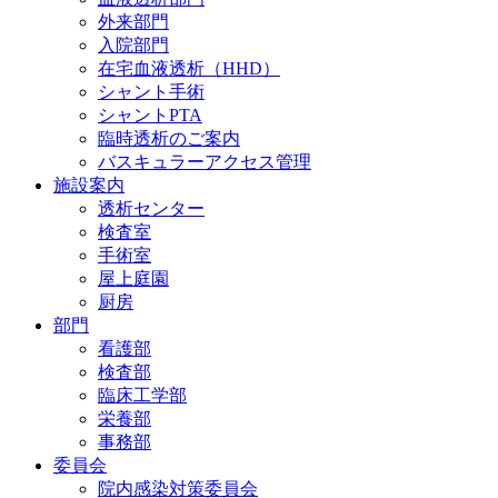
外来部門
入院部門
在宅血液透析（HHD）
シャント手術
シャントPTA
臨時透析のご案内
バスキュラーアクセス管理
施設案内
透析センター
検査室
手術室
屋上庭園
厨房
部門
看護部
検査部
臨床工学部
栄養部
事務部
委員会
院内感染対策委員会