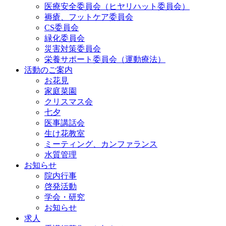
医療安全委員会（ヒヤリハット委員会）
褥瘡、フットケア委員会
CS委員会
緑化委員会
災害対策委員会
栄養サポート委員会（運動療法）
活動のご案内
お花見
家庭菜園
クリスマス会
七夕
医事講話会
生け花教室
ミーティング、カンファランス
水質管理
お知らせ
院内行事
啓発活動
学会・研究
お知らせ
求人