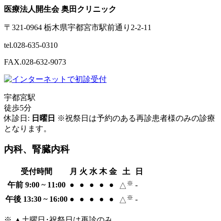
医療法人開生会 奥田クリニック
〒321-0964 栃木県宇都宮市駅前通り2-2-11
tel.028-635-0310
FAX.028-632-9073
宇都宮駅
徒歩5分
休診日:
日曜日
※祝祭日は予約のある再診患者様のみの診療
となります。
内科、腎臓内科
受付時間
月
火
水
木
金
土
日
※
午前 9:00 ~ 11:00
●
●
●
●
●
-
△
※
午後 13:30 ~ 16:00
●
●
●
●
●
-
△
※ ▲土曜日･祝祭日は再診のみ