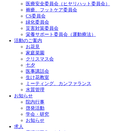
医療安全委員会（ヒヤリハット委員会）
褥瘡、フットケア委員会
CS委員会
緑化委員会
災害対策委員会
栄養サポート委員会（運動療法）
活動のご案内
お花見
家庭菜園
クリスマス会
七夕
医事講話会
生け花教室
ミーティング、カンファランス
水質管理
お知らせ
院内行事
啓発活動
学会・研究
お知らせ
求人