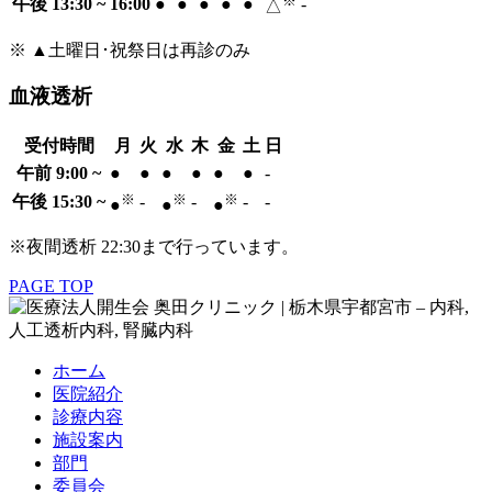
※
午後 13:30 ~ 16:00
●
●
●
●
●
-
△
※ ▲土曜日･祝祭日は再診のみ
血液透析
受付時間
月
火
水
木
金
土
日
午前 9:00 ~
●
●
●
●
●
●
-
※
※
※
午後 15:30 ~
-
-
-
-
●
●
●
※夜間透析 22:30まで行っています。
PAGE TOP
ホーム
医院紹介
診療内容
施設案内
部門
委員会