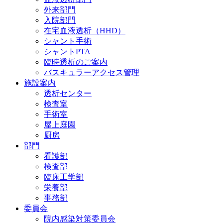
外来部門
入院部門
在宅血液透析（HHD）
シャント手術
シャントPTA
臨時透析のご案内
バスキュラーアクセス管理
施設案内
透析センター
検査室
手術室
屋上庭園
厨房
部門
看護部
検査部
臨床工学部
栄養部
事務部
委員会
院内感染対策委員会