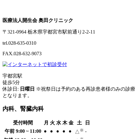
医療法人開生会 奥田クリニック
〒321-0964 栃木県宇都宮市駅前通り2-2-11
tel.028-635-0310
FAX.028-632-9073
宇都宮駅
徒歩5分
休診日:
日曜日
※祝祭日は予約のある再診患者様のみの診療
となります。
内科、腎臓内科
受付時間
月
火
水
木
金
土
日
※
午前 9:00 ~ 11:00
●
●
●
●
●
-
△