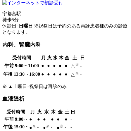
宇都宮駅
徒歩5分
休診日:
日曜日
※祝祭日は予約のある再診患者様のみの診療
となります。
内科、腎臓内科
受付時間
月
火
水
木
金
土
日
※
午前 9:00 ~ 11:00
●
●
●
●
●
-
△
※
午後 13:30 ~ 16:00
●
●
●
●
●
-
△
※ ▲土曜日･祝祭日は再診のみ
血液透析
受付時間
月
火
水
木
金
土
日
午前 9:00 ~
●
●
●
●
●
●
-
※
※
※
午後 15:30 ~
-
-
-
-
●
●
●