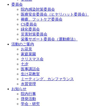
委員会
院内感染対策委員会
医療安全委員会（ヒヤリハット委員会）
褥瘡、フットケア委員会
CS委員会
緑化委員会
災害対策委員会
栄養サポート委員会（運動療法）
活動のご案内
お花見
家庭菜園
クリスマス会
七夕
医事講話会
生け花教室
ミーティング、カンファランス
水質管理
お知らせ
院内行事
啓発活動
学会・研究