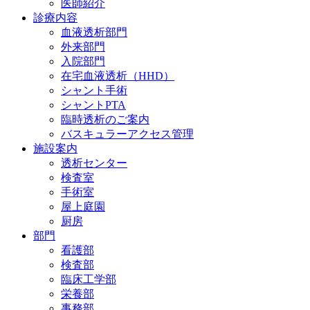
医師紹介
診療内容
血液透析部門
外来部門
入院部門
在宅血液透析（HHD）
シャント手術
シャントPTA
臨時透析のご案内
バスキュラーアクセス管理
施設案内
透析センター
検査室
手術室
屋上庭園
厨房
部門
看護部
検査部
臨床工学部
栄養部
事務部