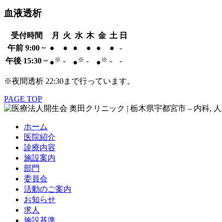
血液透析
受付時間
月
火
水
木
金
土
日
午前 9:00 ~
●
●
●
●
●
●
-
※
※
※
午後 15:30 ~
-
-
-
-
●
●
●
※夜間透析 22:30まで行っています。
PAGE TOP
ホーム
医院紹介
診療内容
施設案内
部門
委員会
活動のご案内
お知らせ
求人
施設基準