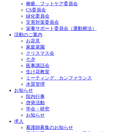
褥瘡、フットケア委員会
CS委員会
緑化委員会
災害対策委員会
栄養サポート委員会（運動療法）
活動のご案内
お花見
家庭菜園
クリスマス会
七夕
医事講話会
生け花教室
ミーティング、カンファランス
水質管理
お知らせ
院内行事
啓発活動
学会・研究
お知らせ
求人
看護師募集のお知らせ