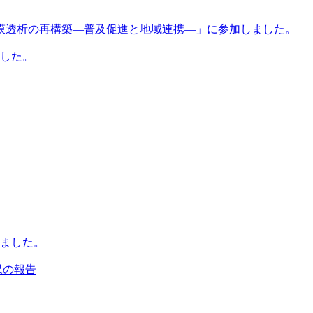
膜透析の再構築―普及促進と地域連携―」に参加しました。
ました。
ました。
果の報告