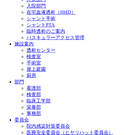
入院部門
在宅血液透析（HHD）
シャント手術
シャントPTA
臨時透析のご案内
バスキュラーアクセス管理
施設案内
透析センター
検査室
手術室
屋上庭園
厨房
部門
看護部
検査部
臨床工学部
栄養部
事務部
委員会
院内感染対策委員会
医療安全委員会（ヒヤリハット委員会）