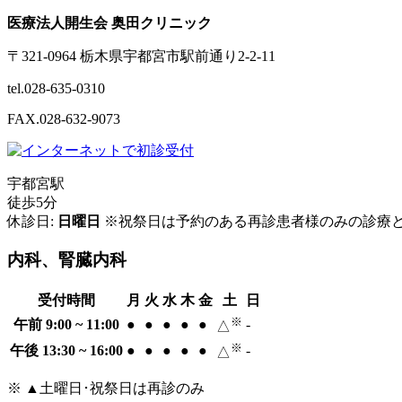
医療法人開生会 奥田クリニック
〒321-0964 栃木県宇都宮市駅前通り2-2-11
tel.028-635-0310
FAX.028-632-9073
宇都宮駅
徒歩5分
休診日:
日曜日
※祝祭日は予約のある再診患者様のみの診療
内科、腎臓内科
受付時間
月
火
水
木
金
土
日
※
午前 9:00 ~ 11:00
●
●
●
●
●
-
△
※
午後 13:30 ~ 16:00
●
●
●
●
●
-
△
※ ▲土曜日･祝祭日は再診のみ