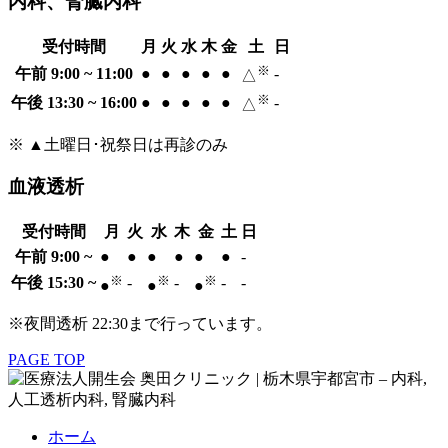
内科、腎臓内科
受付時間
月
火
水
木
金
土
日
※
午前 9:00 ~ 11:00
●
●
●
●
●
-
△
※
午後 13:30 ~ 16:00
●
●
●
●
●
-
△
※ ▲土曜日･祝祭日は再診のみ
血液透析
受付時間
月
火
水
木
金
土
日
午前 9:00 ~
●
●
●
●
●
●
-
※
※
※
午後 15:30 ~
-
-
-
-
●
●
●
※夜間透析 22:30まで行っています。
PAGE TOP
ホーム