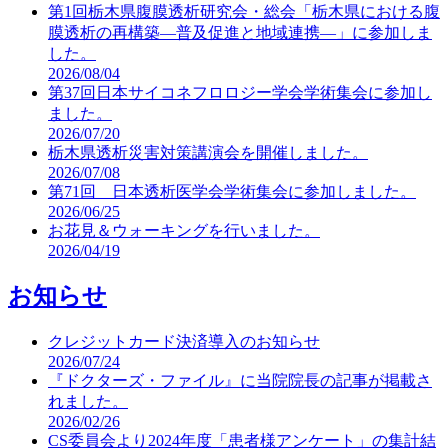
第1回栃木県腹膜透析研究会・総会「栃木県における腹
膜透析の再構築―普及促進と地域連携―」に参加しま
した。
2026/08/04
第37回日本サイコネフロロジー学会学術集会に参加し
ました。
2026/07/20
栃木県透析災害対策講演会を開催しました。
2026/07/08
第71回 日本透析医学会学術集会に参加しました。
2026/06/25
お花見＆ウォーキングを行いました。
2026/04/19
お知らせ
クレジットカード決済導入のお知らせ
2026/07/24
『ドクターズ・ファイル』に当院院長の記事が掲載さ
れました。
2026/02/26
CS委員会より2024年度「患者様アンケート」の集計結