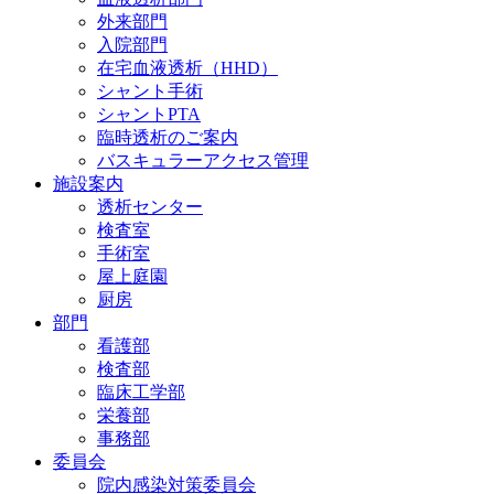
外来部門
入院部門
在宅血液透析（HHD）
シャント手術
シャントPTA
臨時透析のご案内
バスキュラーアクセス管理
施設案内
透析センター
検査室
手術室
屋上庭園
厨房
部門
看護部
検査部
臨床工学部
栄養部
事務部
委員会
院内感染対策委員会