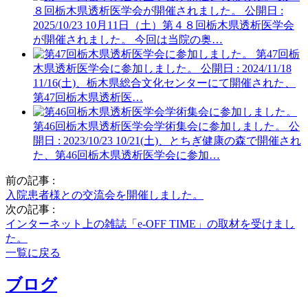
８回栃木県透析医学会が開催されました。
公開日 :
2025/10/23
10月11日（土）第４８回栃木県透析医学会
が開催されました。 今回は当院の奥…
第47回栃
木県透析医学会に参加しました。
公開日 : 2024/11/18
11/16(土)、栃木県総合文化センターにて開催された、
第47回栃木県透析医…
第46回栃木県透析医学会学術集会に参加しました。
公
開日 : 2023/10/23
10/21(土)、とちぎ健康の森で開催され
た、第46回栃木県透析医学会に参加…
前の記事 :
入院患者様との交流会を開催しました。
次の記事 :
インターネット上の雑誌「e-OFF TIME」の取材を受けまし
た。
一覧に戻る
ブログ