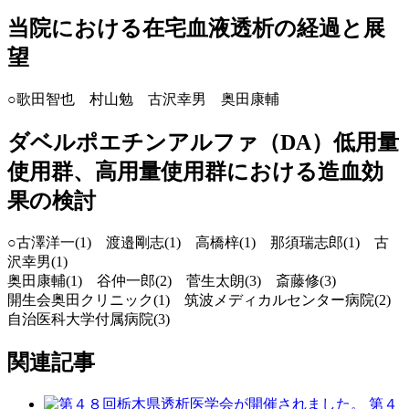
当院における在宅血液透析の経過と展
望
○歌田智也 村山勉 古沢幸男 奥田康輔
ダベルポエチンアルファ（DA）低用量
使用群、高用量使用群における造血効
果の検討
○古澤洋一(1) 渡邉剛志(1) 高橋梓(1) 那須瑞志郎(1) 古
沢幸男(1)
奥田康輔(1) 谷仲一郎(2) 菅生太朗(3) 斎藤修(3)
開生会奥田クリニック(1) 筑波メディカルセンター病院(2)
自治医科大学付属病院(3)
関連記事
第４