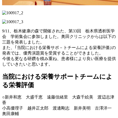
9/11、栃木健康の森で開催された、第33回 栃木県透析医学
会 学術集会に参加しました。奥田クリニックからは以下の
三題を発表しました。
また、｢当院における栄養サポ－トチームによる栄養評価｣の
発表では、優秀演題賞を受賞することができました。
今後も更なる研鑽を積み重ね、患者様により良い医療を提供
していきたいと思います。
当院における栄養サポートチームによ
る栄養評価
○新井和恵 大盛千恵 遠藤佳緒里 大森千絵美 渡辺志津
香
小高優理子 越井正太郎 渡邊剛志 新井美明 古澤洋一
奥田康輔