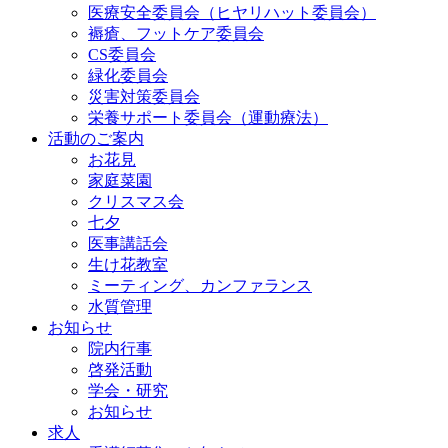
医療安全委員会（ヒヤリハット委員会）
褥瘡、フットケア委員会
CS委員会
緑化委員会
災害対策委員会
栄養サポート委員会（運動療法）
活動のご案内
お花見
家庭菜園
クリスマス会
七夕
医事講話会
生け花教室
ミーティング、カンファランス
水質管理
お知らせ
院内行事
啓発活動
学会・研究
お知らせ
求人