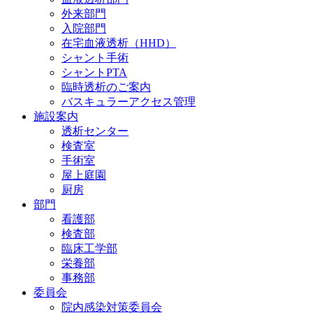
外来部門
入院部門
在宅血液透析（HHD）
シャント手術
シャントPTA
臨時透析のご案内
バスキュラーアクセス管理
施設案内
透析センター
検査室
手術室
屋上庭園
厨房
部門
看護部
検査部
臨床工学部
栄養部
事務部
委員会
院内感染対策委員会