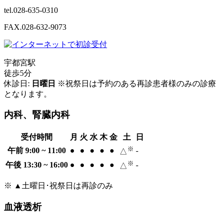
tel.028-635-0310
FAX.028-632-9073
宇都宮駅
徒歩5分
休診日:
日曜日
※祝祭日は予約のある再診患者様のみの診療
となります。
内科、腎臓内科
受付時間
月
火
水
木
金
土
日
※
午前 9:00 ~ 11:00
●
●
●
●
●
-
△
※
午後 13:30 ~ 16:00
●
●
●
●
●
-
△
※ ▲土曜日･祝祭日は再診のみ
血液透析