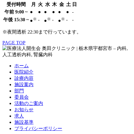
受付時間
月
火
水
木
金
土
日
午前 9:00 ~
●
●
●
●
●
●
-
※
※
※
午後 15:30 ~
-
-
-
-
●
●
●
※夜間透析 22:30まで行っています。
PAGE TOP
ホーム
医院紹介
診療内容
施設案内
部門
委員会
活動のご案内
お知らせ
求人
施設基準
プライバシーポリシー