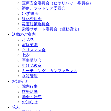
医療安全委員会（ヒヤリハット委員会）
褥瘡、フットケア委員会
CS委員会
緑化委員会
災害対策委員会
栄養サポート委員会（運動療法）
活動のご案内
お花見
家庭菜園
クリスマス会
七夕
医事講話会
生け花教室
ミーティング、カンファランス
水質管理
お知らせ
院内行事
啓発活動
学会・研究
お知らせ
求人