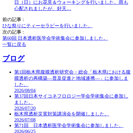
日（日）にお花見＆ウォーキングを行いました。雨も
心配されましたが、好天…
前の記事 :
ひな祭りにティーセラピーを行いました。
次の記事 :
第60回 日本透析医学会学術集会に参加しました。
一覧に戻る
ブログ
第1回栃木県腹膜透析研究会・総会「栃木県における腹
膜透析の再構築―普及促進と地域連携―」に参加しま
した。
2026/08/04
第37回日本サイコネフロロジー学会学術集会に参加し
ました。
2026/07/20
栃木県透析災害対策講演会を開催しました。
2026/07/08
第71回 日本透析医学会学術集会に参加しました。
2026/06/25