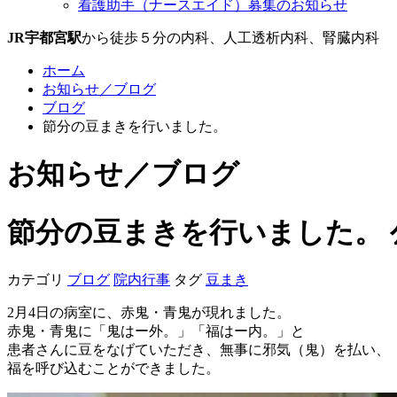
看護助手（ナースエイド）募集のお知らせ
JR宇都宮駅
から徒歩５分の内科、人工透析内科、腎臓内科
ホーム
お知らせ／ブログ
ブログ
節分の豆まきを行いました。
お知らせ／ブログ
節分の豆まきを行いました。
カテゴリ
ブログ
院内行事
タグ
豆まき
2月4日の病室に、赤鬼・青鬼が現れました。
赤鬼・青鬼に「鬼はー外。」「福はー内。」と
患者さんに豆をなげていただき、無事に邪気（鬼）を払い、
福を呼び込むことができました。