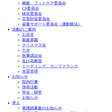
褥瘡、フットケア委員会
CS委員会
緑化委員会
災害対策委員会
栄養サポート委員会（運動療法）
活動のご案内
お花見
家庭菜園
クリスマス会
七夕
医事講話会
生け花教室
ミーティング、カンファランス
水質管理
お知らせ
院内行事
啓発活動
学会・研究
お知らせ
求人
看護師募集のお知らせ