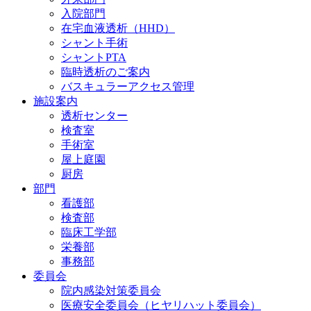
入院部門
在宅血液透析（HHD）
シャント手術
シャントPTA
臨時透析のご案内
バスキュラーアクセス管理
施設案内
透析センター
検査室
手術室
屋上庭園
厨房
部門
看護部
検査部
臨床工学部
栄養部
事務部
委員会
院内感染対策委員会
医療安全委員会（ヒヤリハット委員会）