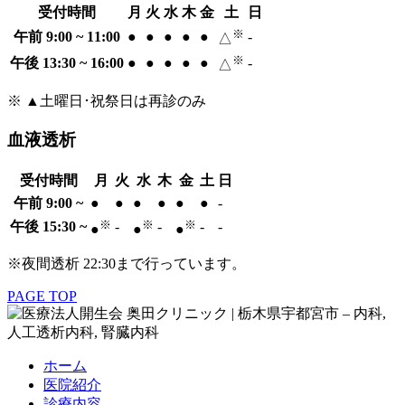
受付時間
月
火
水
木
金
土
日
※
午前 9:00 ~ 11:00
●
●
●
●
●
-
△
※
午後 13:30 ~ 16:00
●
●
●
●
●
-
△
※ ▲土曜日･祝祭日は再診のみ
血液透析
受付時間
月
火
水
木
金
土
日
午前 9:00 ~
●
●
●
●
●
●
-
※
※
※
午後 15:30 ~
-
-
-
-
●
●
●
※夜間透析 22:30まで行っています。
PAGE TOP
ホーム
医院紹介
診療内容