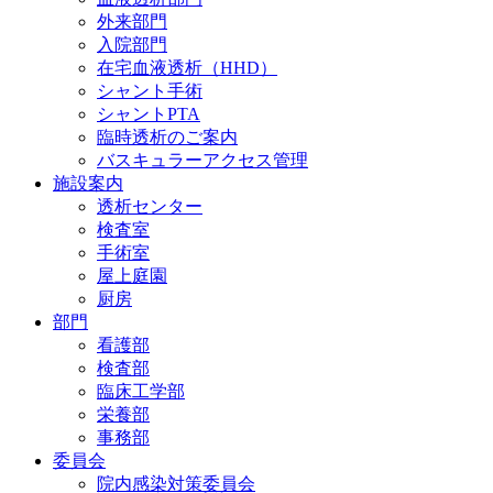
外来部門
入院部門
在宅血液透析（HHD）
シャント手術
シャントPTA
臨時透析のご案内
バスキュラーアクセス管理
施設案内
透析センター
検査室
手術室
屋上庭園
厨房
部門
看護部
検査部
臨床工学部
栄養部
事務部
委員会
院内感染対策委員会