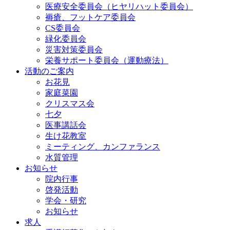
医療安全委員会（ヒヤリハット委員会）
褥瘡、フットケア委員会
CS委員会
緑化委員会
災害対策委員会
栄養サポート委員会（運動療法）
活動のご案内
お花見
家庭菜園
クリスマス会
七夕
医事講話会
生け花教室
ミーティング、カンファランス
水質管理
お知らせ
院内行事
啓発活動
学会・研究
お知らせ
求人