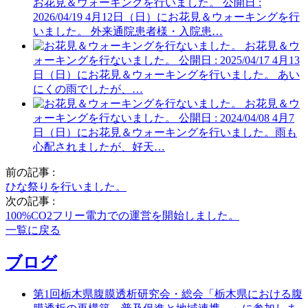
お花見＆ウォーキングを行いました。
公開日 :
2026/04/19
4月12日（日）にお花見＆ウォーキングを行
いました。 外来通院患者様・入院患…
お花見＆ウ
ォーキングを行ないました。
公開日 : 2025/04/17
4月13
日（日）にお花見＆ウォーキングを行いました。 あい
にくの雨でしたが、…
お花見＆ウ
ォーキングを行ないました。
公開日 : 2024/04/08
4月7
日（日）にお花見＆ウォーキングを行いました。雨も
心配されましたが、好天…
前の記事 :
ひな祭りを行いました。
次の記事 :
100%CO2フリー電力での運営を開始しました。
一覧に戻る
ブログ
第1回栃木県腹膜透析研究会・総会「栃木県における腹