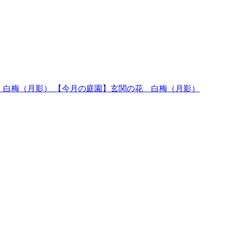
【今月の庭園】玄関の花 白梅（月影）