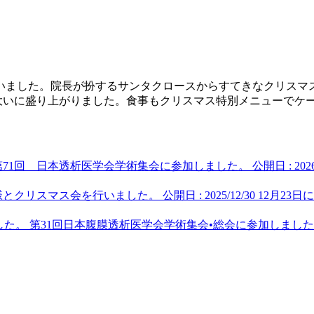
行いました。院長が扮するサンタクロースからすてきなクリス
て大いに盛り上がりました。食事もクリスマス特別メニューでケ
第71回 日本透析医学会学術集会に参加しました。
公開日 : 2026
様とクリスマス会を行いました。
公開日 : 2025/12/30
12月23
第31回日本腹膜透析医学会学術集会•総会に参加しまし