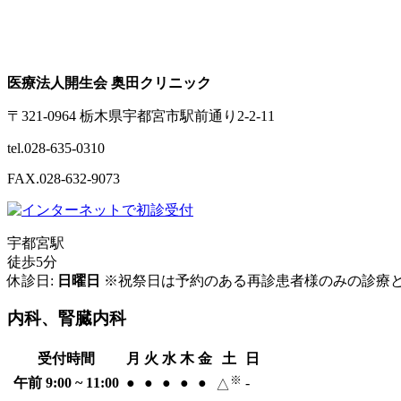
医療法人開生会 奥田クリニック
〒321-0964 栃木県宇都宮市駅前通り2-2-11
tel.028-635-0310
FAX.028-632-9073
宇都宮駅
徒歩5分
休診日:
日曜日
※祝祭日は予約のある再診患者様のみの診療
内科、腎臓内科
受付時間
月
火
水
木
金
土
日
※
午前 9:00 ~ 11:00
●
●
●
●
●
-
△