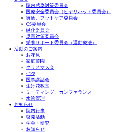
院内感染対策委員会
医療安全委員会（ヒヤリハット委員会）
褥瘡、フットケア委員会
CS委員会
緑化委員会
災害対策委員会
栄養サポート委員会（運動療法）
活動のご案内
お花見
家庭菜園
クリスマス会
七夕
医事講話会
生け花教室
ミーティング、カンファランス
水質管理
お知らせ
院内行事
啓発活動
学会・研究
お知らせ