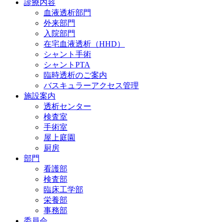
診療内容
血液透析部門
外来部門
入院部門
在宅血液透析（HHD）
シャント手術
シャントPTA
臨時透析のご案内
バスキュラーアクセス管理
施設案内
透析センター
検査室
手術室
屋上庭園
厨房
部門
看護部
検査部
臨床工学部
栄養部
事務部
委員会