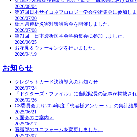
第1回栃木県腹膜透析研究会・総会「栃木県における腹
2026/08/04
第37回日本サイコネフロロジー学会学術集会に参加し
2026/07/20
栃木県透析災害対策講演会を開催しました。
2026/07/08
第71回 日本透析医学会学術集会に参加しました。
2026/06/25
お花見＆ウォーキングを行いました。
2026/04/19
お知らせ
クレジットカード決済導入のお知らせ
2026/07/24
『ドクターズ・ファイル』に当院院長の記事が掲載され
2026/02/26
CS委員会より2024年度「患者様アンケート」の集計結
2025/06/21
＜面会のご案内＞
2025/06/17
看護部のユニフォームを変更しました。
2025/03/07