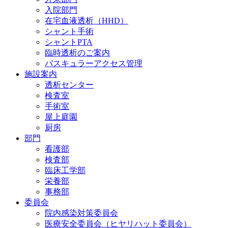
入院部門
在宅血液透析（HHD）
シャント手術
シャントPTA
臨時透析のご案内
バスキュラーアクセス管理
施設案内
透析センター
検査室
手術室
屋上庭園
厨房
部門
看護部
検査部
臨床工学部
栄養部
事務部
委員会
院内感染対策委員会
医療安全委員会（ヒヤリハット委員会）