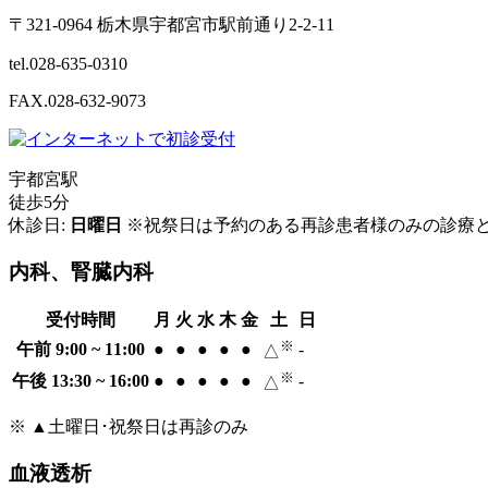
〒321-0964 栃木県宇都宮市駅前通り2-2-11
tel.028-635-0310
FAX.028-632-9073
宇都宮駅
徒歩5分
休診日:
日曜日
※祝祭日は予約のある再診患者様のみの診療
内科、腎臓内科
受付時間
月
火
水
木
金
土
日
※
午前 9:00 ~ 11:00
●
●
●
●
●
-
△
※
午後 13:30 ~ 16:00
●
●
●
●
●
-
△
※ ▲土曜日･祝祭日は再診のみ
血液透析