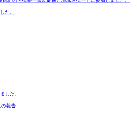
膜透析の再構築―普及促進と地域連携―」に参加しました。
ました。
ました。
果の報告