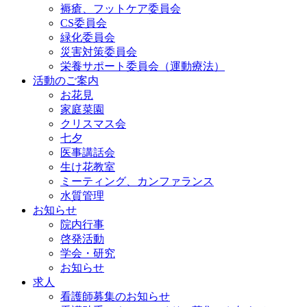
褥瘡、フットケア委員会
CS委員会
緑化委員会
災害対策委員会
栄養サポート委員会（運動療法）
活動のご案内
お花見
家庭菜園
クリスマス会
七夕
医事講話会
生け花教室
ミーティング、カンファランス
水質管理
お知らせ
院内行事
啓発活動
学会・研究
お知らせ
求人
看護師募集のお知らせ